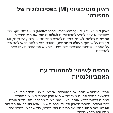
ראיון מוטיבציוני (MI) בפסיכולוגיה של
הספורט:
ראיון מוטיבציוני (Motivational Interviewing - MI) הוא גישת תקשורת
ייחודית שנועדה לסייע לספורטאים
לגלות ולחזק את המוטיבציה
הפנימית שלהם לשינוי
. במקום להציע פתרונות או ללחוץ על שינוי, MI
מבוסס על
שיתוף פעולה ואמפתיה
, ומטרתו לעזור לספורטאי להתגבר
על האמביוולנטיות הטבעית כלפי שינוי ולמצוא את הסיבות שלו עצמו
להתקדם.
הבסיס לשינוי: להתמודד עם
האמביוולנטיות
אמביוולנטיות – התחושה המעורבת של רצון בשינוי מצד אחד, ורצון
להישאר במצב הקיים מצד שני – היא חלק נורמלי ואנושי בתהליך.
במקום לנסות לדכא אותה, ראיון מוטיבציוני מקבל אותה ומנצל אותה
ככלי עבודה. מטרת הראיון היא לא לכפות שינוי, אלא
לעורר את הדיבור
הפנימי של הספורטאי
על הסיבות שלו לשינוי, כדי שהרצון לשינוי יבוא
ממנו ולא מלחץ חיצוני.