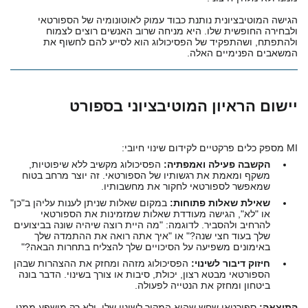
הגישה המוטיבציונית נותנת כבוד עמוק לאוטונומיה של הספורטאי
ולבחירה החופשית שלו. היא מניחה שרוב האנשים רוצים לצמוח
ולהתפתח, ושהתפקיד של הפסיכולוג הוא לסייע להם לחשוף את
המשאבים הפנימיים האלה.
יישום הראיון המוטיבציוני בספורט
MI מספק כלים פרקטיים לקידום שינוי חיובי:
הקשבה פעילה ואמפתיה:
הפסיכולוג מקשיב ללא שיפוטיות,
משקף ומאמת את רגשותיו של הספורטאי. זה יוצר מרחב בטוח
שמאפשר לספורטאי לחקור את מחשבותיו.
שאילת שאלות פתוחות:
במקום שאלות שניתן לענות עליהן ב"כן"
או "לא", הגישה מעודדת שאלות שמזמינות את הספורטאי
להרחיב ולהסביר. לדוגמה: "מה היית רוצה שיהיה שונה בביצועים
שלך בעוד חצי שנה?" או "איך אתה רואה את ההתמדה שלך
באימונים משפיעה על הסיכויים שלך להצליח בתחרות הבאה?"
חיזוק דיבור לשינוי:
הפסיכולוג מזהה ומחזק את ההצהרות שבהן
הספורטאי מבטא רצון, יכולת, סיבות או צורך בשינוי. הדבר בונה
ביטחון ומחזק את הנטייה לפעולה.
התוצאה:
ספורטאי שחש שהוא המקור לשינוי שלו, ולא רק מושפע ממנו.