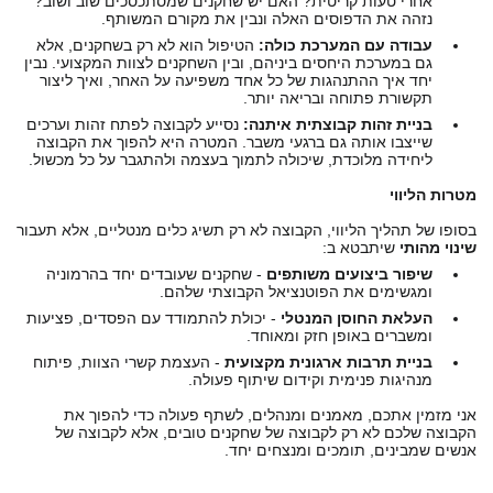
אחרי טעות קריטית? האם יש שחקנים שמסתכסכים שוב ושוב?
נזהה את הדפוסים האלה ונבין את מקורם המשותף.
עבודה עם המערכת כולה:
הטיפול הוא לא רק בשחקנים, אלא
גם במערכת היחסים ביניהם, ובין השחקנים לצוות המקצועי. נבין
יחד איך ההתנהגות של כל אחד משפיעה על האחר, ואיך ליצור
תקשורת פתוחה ובריאה יותר.
בניית זהות קבוצתית איתנה:
נסייע לקבוצה לפתח זהות וערכים
שייצבו אותה גם ברגעי משבר. המטרה היא להפוך את הקבוצה
ליחידה מלוכדת, שיכולה לתמוך בעצמה ולהתגבר על כל מכשול.
מטרות הליווי
בסופו של תהליך הליווי, הקבוצה לא רק תשיג כלים מנטליים, אלא תעבור
שינוי מהותי
שיתבטא ב:
שיפור ביצועים משותפים
- שחקנים שעובדים יחד בהרמוניה
ומגשימים את הפוטנציאל הקבוצתי שלהם.
העלאת החוסן המנטלי
- יכולת להתמודד עם הפסדים, פציעות
ומשברים באופן חזק ומאוחד.
בניית תרבות ארגונית מקצועית
- העצמת קשרי הצוות, פיתוח
מנהיגות פנימית וקידום שיתוף פעולה.
אני מזמין אתכם, מאמנים ומנהלים, לשתף פעולה כדי להפוך את
הקבוצה שלכם לא רק לקבוצה של שחקנים טובים, אלא לקבוצה של
אנשים שמבינים, תומכים ומנצחים יחד.